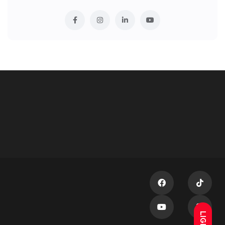
LIGHT