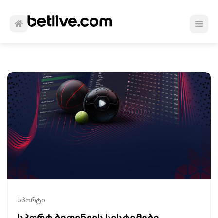
სპორტი