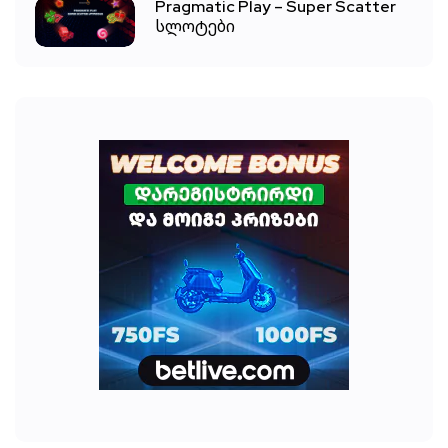
Pragmatic Play – Super Scatter
სლოტები