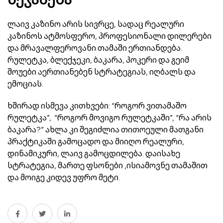
ლაივ კაზინო არის სივრცე, სადაც რეალური
კაზინოს ატმოსფერო, პროფესიონალი დილერები
და მრავალფეროვანი თამაში ერთიანდება.
რულეტკა, ბლექჯეკი, ბაკარა, პოკერი და გეიმ
შოუები აერთიანებენ სტრატეგიას, იღბალს და
ემოციას.
ხშირად ისმევა კითხვები: “როგორ ვითამაშო
რულეტკა”, “როგორ მოვიგო რულეტკაში”, “რა არის
ბაკარა?” ახლა კი შეგიძლია თითოეული მათგანი
პრაქტიკაში გამოცადო და მიიღო რეალური,
დინამიკური, ლაივ გამოცდილება. დაისახე
სტრატეგია, მართე ფსონები ,ისიამოვნე თამაშით
და მოიგე კიდევ უფრო მეტი.