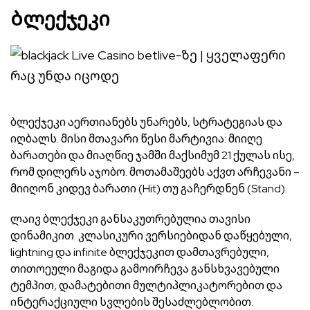
ბლექჯეკი
ბლექჯეკი აერთიანებს უნარებს, სტრატეგიას და
იღბალს. მისი მთავარი წესი მარტივია: მიიღე
ბარათები და მიაღწიე ჯამში მაქსიმუმ 21 ქულას ისე,
რომ დილერს აჯობო. მოთამაშეებს აქვთ არჩევანი –
მიიღონ კიდევ ბარათი (Hit) თუ გაჩერდნენ (Stand).
ლაივ ბლექჯეკი განსაკუთრებულია თავისი
დინამიკით. კლასიკური ვერსიებიდან დაწყებული,
lightning და infinite ბლექჯეკით დამთავრებული,
თითოეული მაგიდა გამოირჩევა განსხვავებული
ტემპით, დამატებითი მულტიპლიკატორებით და
ინტერაქციული სვლების შესაძლებლობით.