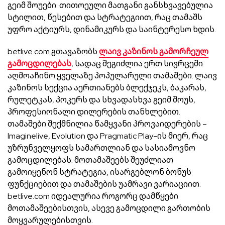
გეიმ შოუები. თითოეული მათგანი განსხვავებულია
სტილით, წესებით და სტრატეგიით, რაც თამაშს
უფრო აქტიურს, დინამიკურს და საინტერესო ხდის.
betlive.com გთავაზობს
ლაივ კაზინოს გამორჩეულ
გამოცდილებას
, სადაც შეგიძლია ერთ სივრცეში
აღმოაჩინო ყველაზე პოპულარული თამაშები. ლაივ
კაზინოს სექცია აერთიანებს ბლექჯეკს, ბაკარას,
რულეტკას, პოკერს და სხვადასხვა გეიმ შოუს,
პროფესიონალი დილერების თანხლებით.
თამაშები შექმნილია წამყვანი პროვაიდერების –
Imaginelive, Evolution და Pragmatic Play-ის მიერ, რაც
უზრუნველყოფს სამართლიან და სასიამოვნო
გამოცდილებას. მოთამაშეებს შეუძლიათ
გამოიყენონ სტრატეგია, ისარგებლონ ბონუს
ფუნქციებით და თამაშების უამრავი ვარიაციით.
betlive.com იდეალურია როგორც დამწყები
მოთამაშეებისთვის, ასევე გამოცდილი გართობის
მოყვარულებისთვის.