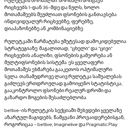
რულეტკის ბორბალში. ბორბალი მოიცავს
რიცხვებს 1-დან 36-მდე და ნულს, ხოლო
მოთამაშეებს შეუძლიათ ფსონების განთავსება
ინდივიდუალურ რიცხვებზე, ფერებზე,
დიაპაზონებზე ან კომბინაციებზე.
რულეტკაში წარმატება უმეტესად დამოკიდებულია
სტრატეგიაზე. მაგალითად, “ცხელი” და “ცივი”
რიცხვების ანალიზი, ფსონების გამეორება ან
მულტიფსონების სისტემა. ეს ყველაფერი
მოთამაშეს ეხმარება გააკეთოს ოპტიმალური
სვლა. თანამედროვე ლაივ რულეტკა საშუალებას
გაძლევს ერთდროულად გამოიყენო სტატისტიკა,
გააკონტროლო ფსონები რეალურ დროში და
გაზარდო მოგების შესაძლებლობა.
betlive-ის რულეტკის სექციაში შეხვდები ყველაზე
აზარტულ მაგიდებს, წამყვანი პროვაიდერებისგან,
როგორიცაა – betlive, Imaginelive და Pragmatic Play.