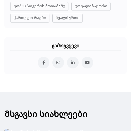
ტოპ 10 პოკერის მოთამაშე
ტოტალიზატორი
ქართული რაგბი
წყალბურთი
გამოგვყევი
მსგავსი სიახლეები