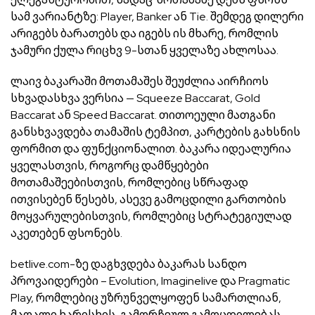
სამ ვარიანტზე: Player, Banker ან Tie. შემდეგ დილერი
არიგებს ბარათებს და იგებს ის მხარე, რომლის
ჯამური ქულა რიცხვ 9-სთან ყველაზე ახლოსაა.
ლაივ ბაკარაში მოთამაშეს შეუძლია აირჩიოს
სხვადასხვა ვერსია — Squeeze Baccarat, Gold
Baccarat ან Speed Baccarat. თითოეული მათგანი
განსხვავდება თამაშის ტემპით, კარტების გახსნის
ფორმით და ფუნქციონალით. ბაკარა იდეალურია
ყველასთვის, როგორც დამწყებები
მოთამაშეებისთვის, რომლებიც სწრაფად
ითვისებენ წესებს, ასევე გამოცდილი გართობის
მოყვარულებისთვის, რომლებიც სტრატეგიულად
აკეთებენ ფსონებს.
betlive.com-ზე დაგხვდება ბაკარას სანდო
პროვაიდერები – Evolution, Imaginelive და Pragmatic
Play, რომლებიც უზრუნველყოფენ სამართლიან,
მაღალი ხარისხის, გამორჩეულ გამოცდილებას.