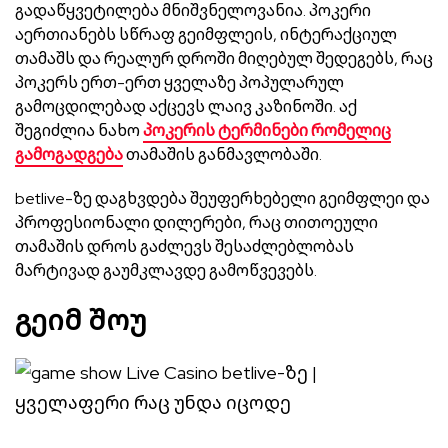
გადაწყვეტილება მნიშვნელოვანია. პოკერი
აერთიანებს სწრაფ გეიმფლეის, ინტერაქციულ
თამაშს და რეალურ დროში მიღებულ შედეგებს, რაც
პოკერს ერთ-ერთ ყველაზე პოპულარულ
გამოცდილებად აქცევს ლაივ კაზინოში. აქ
შეგიძლია ნახო
პოკერის ტერმინები რომელიც
გამოგადგება
თამაშის განმავლობაში.
betlive-ზე დაგხვდება შეუფერხებელი გეიმფლეი და
პროფესიონალი დილერები, რაც თითოეული
თამაშის დროს გაძლევს შესაძლებლობას
მარტივად გაუმკლავდე გამოწვევებს.
გეიმ შოუ