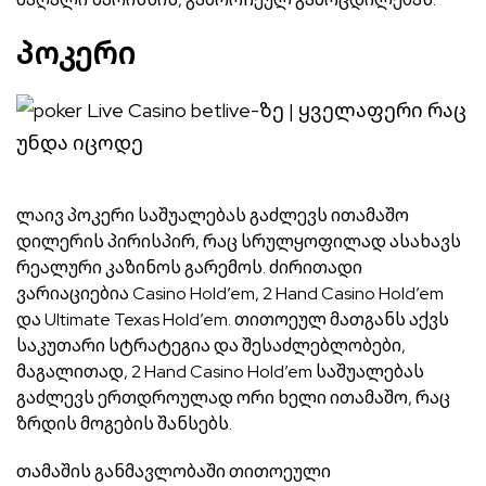
პოკერი
ლაივ პოკერი საშუალებას გაძლევს ითამაშო
დილერის პირისპირ, რაც სრულყოფილად ასახავს
რეალური კაზინოს გარემოს. ძირითადი
ვარიაციებია Casino Hold’em, 2 Hand Casino Hold’em
და Ultimate Texas Hold’em. თითოეულ მათგანს აქვს
საკუთარი სტრატეგია და შესაძლებლობები,
მაგალითად, 2 Hand Casino Hold’em საშუალებას
გაძლევს ერთდროულად ორი ხელი ითამაშო, რაც
ზრდის მოგების შანსებს.
თამაშის განმავლობაში თითოეული